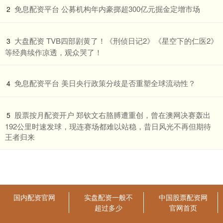
​免息配资平台 ​公募机构年内豪掷超300亿元掘金定增市场
2
​大盘配资 TVB四部剧黄了！《刑侦日记2》《星空下的仁医2》
3
等经典续作凉透，观众哭了！
​免息配资平台 美日央行政策分歧是否重塑全球流动性？
4
​股票按月配资开户 郑钦文右胳膊遭重创，曾在澳网决赛轰出
5
192公里时速发球，现连赛场都难以站稳，昔日风光不再但期待
王者归来
国内配资官网
实盘配资一般不
中国股票配资网
超过多少
官网首页