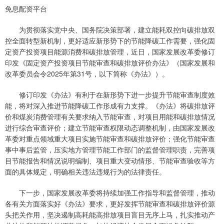
免息配资平台
为贯彻落实党中央、国务院决策部署，建立能耗双控向碳排放双
控全面转型新机制，更好适应新形势下的节能降碳工作需要，强化固
定资产投资项目能源消费和碳排放管理，近日，国家发展改革委修订
印发《固定资产投资项目节能审查和碳排放评价办法》（国家发展和
改革委员会令2025年第31号，以下简称《办法》）。
修订印发《办法》有利于在新形势下进一步提升节能审查制度效
能，将对深入推进节能降碳工作形成有力支撑。《办法》将碳排放评
价和煤炭消费管理有关要求纳入节能审查，对项目用能和碳排放情况
进行综合审查评价；建立节能审查权限动态调整机制，由国家发展改
革委对重点领域重大项目实施节能审查和碳排放评价；强化节能审查
事中事后监管，压实地方管理节能工作部门的监督管理职责，完善项
目节能报告和情况说明编制、项目重大变动情形、节能审查验收等方
面的具体规定，明确相关违法违规行为的法律责任。
下一步，国家发展改革委将持续加强工作指导和监督管理，推动
各有关方面落实好《办法》要求，更好发挥节能审查和碳排放评价源
头把关作用，坚决遏制高耗能高排放项目盲目无序上马，扎实推动产