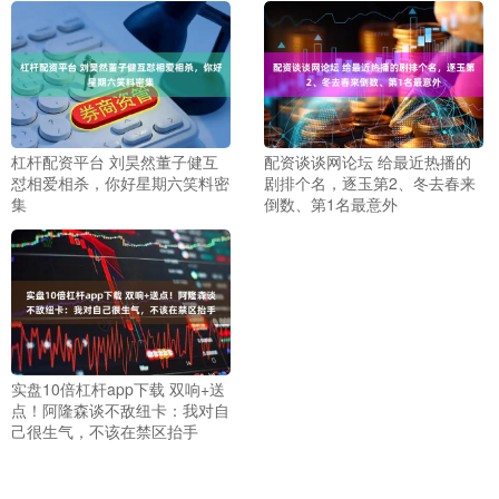
杠杆配资平台 刘昊然董子健互
配资谈谈网论坛 给最近热播的
怼相爱相杀，你好星期六笑料密
剧排个名，逐玉第2、冬去春来
集
倒数、第1名最意外
实盘10倍杠杆app下载 双响+送
点！阿隆森谈不敌纽卡：我对自
己很生气，不该在禁区抬手